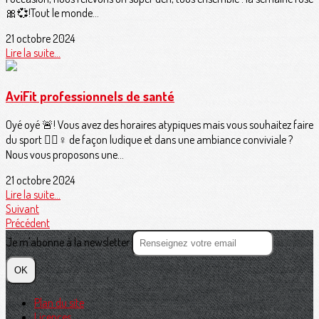
🎀💞!Tout le monde...
21 octobre 2024
Lire la suite...
AviFit professionnels de santé
Oyé oyé 🚨! Vous avez des horaires atypiques mais vous souhaitez faire
du sport 🏋🏽♀️ de façon ludique et dans une ambiance conviviale ?
Nous vous proposons une...
21 octobre 2024
Lire la suite...
Suivant
Précédent
Je m'abonne à la newsletter
OK
Plan du site
Licences