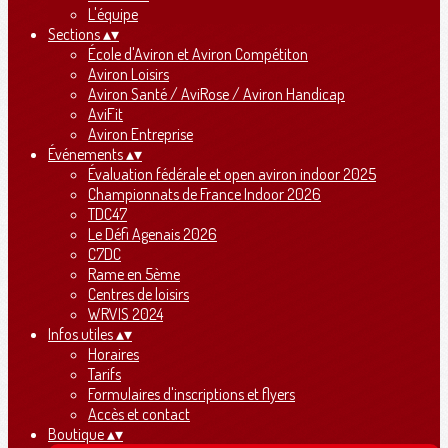
L'équipe
Sections
▴
▾
École d'Aviron et Aviron Compétiton
Aviron Loisirs
Aviron Santé / AviRose / Aviron Handicap
AviFit
Aviron Entreprise
Événements
▴
▾
Évaluation fédérale et open aviron indoor 2025
Championnats de France Indoor 2026
TDC47
Le Défi Agenais 2026
C7DC
Rame en 5ème
Centres de loisirs
WRVIS 2024
Infos utiles
▴
▾
Horaires
Tarifs
Formulaires d'inscriptions et flyers
Accès et contact
Boutique
▴
▾