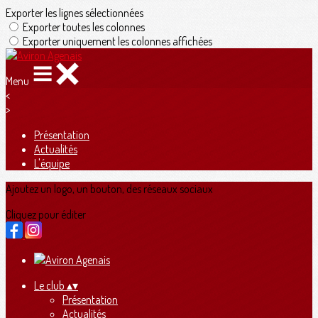
Exporter les lignes sélectionnées
Exporter toutes les colonnes
Exporter uniquement les colonnes affichées
Menu
<
>
Présentation
Actualités
L'équipe
Ajoutez un logo, un bouton, des réseaux sociaux
Cliquez pour éditer
Le club
▴
▾
Présentation
Actualités