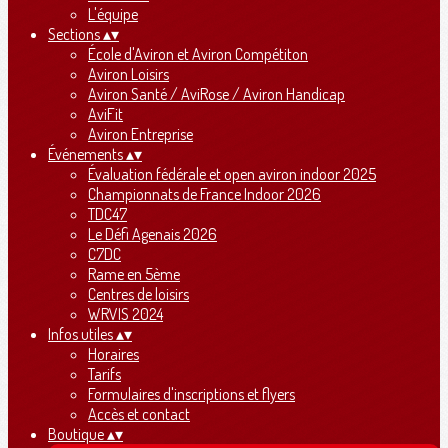
L'équipe
Sections
▴
▾
École d'Aviron et Aviron Compétiton
Aviron Loisirs
Aviron Santé / AviRose / Aviron Handicap
AviFit
Aviron Entreprise
Événements
▴
▾
Évaluation fédérale et open aviron indoor 2025
Championnats de France Indoor 2026
TDC47
Le Défi Agenais 2026
C7DC
Rame en 5ème
Centres de loisirs
WRVIS 2024
Infos utiles
▴
▾
Horaires
Tarifs
Formulaires d'inscriptions et flyers
Accès et contact
Boutique
▴
▾