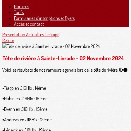
Horaires
Tarifs
Formulaires d'inscriptions et flyers
Accès et contact
Présentation
Actualités
L'équipe
Retour
Tête de rivière à Sainte-Livrade - 02 Novembre 2024
Voici les résultats de nos rameurs agenais lors de la tête de rivière 🔴⚫️
:
▪️Tiago en J16H1x : 14ème
▪️Gabin en J16H1x : 16ème
▪️Evenn en J16H1x : 15ème
▪️Andréas en J18H1x : 12ème
▪️Lénaïck en J18H1x : 19ème