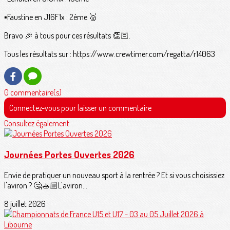
▪️Faustine en J16F1x : 2ème 🥈
Bravo 🎉 à tous pour ces résultats 👏🏻.
Tous les résultats sur : https://www.crewtimer.com/regatta/r14063
0 commentaire(s)
Connectez-vous pour laisser un commentaire
Consultez également
Journées Portes Ouvertes 2026
Envie de pratiquer un nouveau sport à la rentrée ? Et si vous choisissiez
l'aviron ? 🤔🚣🏼L'aviron...
8 juillet 2026