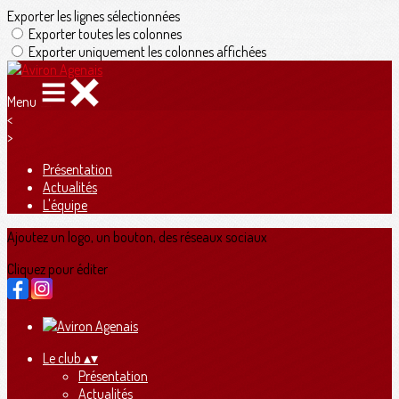
Exporter les lignes sélectionnées
Exporter toutes les colonnes
Exporter uniquement les colonnes affichées
Menu
<
>
Présentation
Actualités
L'équipe
Ajoutez un logo, un bouton, des réseaux sociaux
Cliquez pour éditer
Le club
▴
▾
Présentation
Actualités