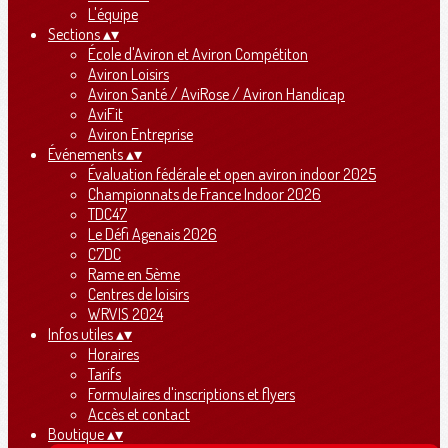
L'équipe
Sections
▴
▾
École d'Aviron et Aviron Compétiton
Aviron Loisirs
Aviron Santé / AviRose / Aviron Handicap
AviFit
Aviron Entreprise
Événements
▴
▾
Évaluation fédérale et open aviron indoor 2025
Championnats de France Indoor 2026
TDC47
Le Défi Agenais 2026
C7DC
Rame en 5ème
Centres de loisirs
WRVIS 2024
Infos utiles
▴
▾
Horaires
Tarifs
Formulaires d'inscriptions et flyers
Accès et contact
Boutique
▴
▾