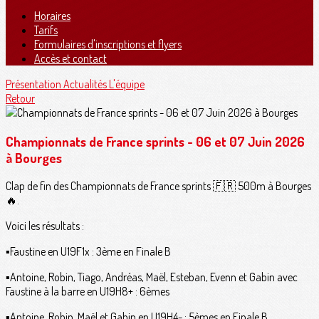
Horaires
Tarifs
Formulaires d'inscriptions et flyers
Accès et contact
Présentation
Actualités
L'équipe
Retour
Championnats de France sprints - 06 et 07 Juin 2026
à Bourges
Clap de fin des Championnats de France sprints 🇫🇷 500m à Bourges
🔥.
Voici les résultats :
▪️Faustine en U19F1x : 3ème en Finale B
▪️Antoine, Robin, Tiago, Andréas, Maël, Esteban, Evenn et Gabin avec
Faustine à la barre en U19H8+ : 6èmes
▪️Antoine, Robin, Maël et Gabin en U19H4- : 5èmes en Finale B