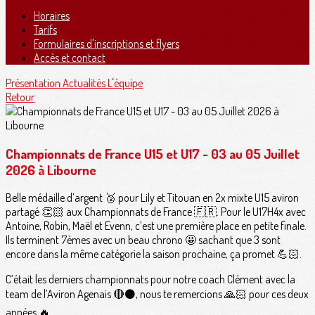
Horaires
Tarifs
Formulaires d'inscriptions et flyers
Accès et contact
Présentation
Actualités
L'équipe
Retour
Championnats de France U15 et U17 - 03 au 05 Juillet
2026 à Libourne
Belle médaille d’argent 🥈 pour Lily et Titouan en 2x mixte U15 aviron
partagé 👏🏻 aux Championnats de France 🇫🇷. Pour le U17H4x avec
Antoine, Robin, Maël et Evenn, c’est une première place en petite finale.
Ils terminent 7èmes avec un beau chrono 🤩 sachant que 3 sont
encore dans la même catégorie la saison prochaine, ça promet 💪🏻.
C’était les derniers championnats pour notre coach Clément avec la
team de l’Aviron Agenais 🔴⚫️, nous te remercions 🙏🏻 pour ces deux
années 🔥.