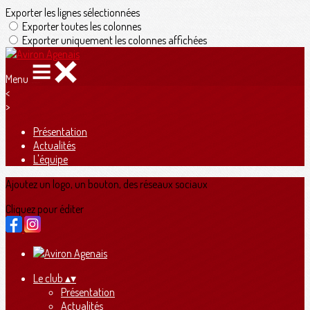
Exporter les lignes sélectionnées
Exporter toutes les colonnes
Exporter uniquement les colonnes affichées
Menu
<
>
Présentation
Actualités
L'équipe
Ajoutez un logo, un bouton, des réseaux sociaux
Cliquez pour éditer
Le club
▴
▾
Présentation
Actualités