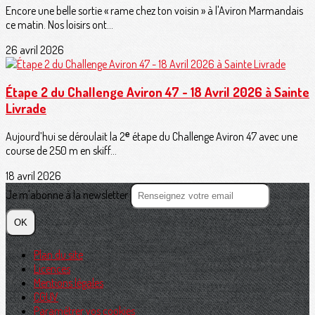
Encore une belle sortie « rame chez ton voisin » à l'Aviron Marmandais
ce matin. Nos loisirs ont...
26 avril 2026
Étape 2 du Challenge Aviron 47 - 18 Avril 2026 à Sainte
Livrade
Aujourd’hui se déroulait la 2ᵉ étape du Challenge Aviron 47 avec une
course de 250 m en skiff...
18 avril 2026
Je m'abonne à la newsletter
OK
Plan du site
Licences
Mentions légales
CGUV
Paramétrer vos cookies