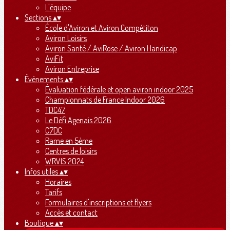
L'équipe
Sections
▴
▾
École d'Aviron et Aviron Compétiton
Aviron Loisirs
Aviron Santé / AviRose / Aviron Handicap
AviFit
Aviron Entreprise
Événements
▴
▾
Évaluation fédérale et open aviron indoor 2025
Championnats de France Indoor 2026
TDC47
Le Défi Agenais 2026
C7DC
Rame en 5ème
Centres de loisirs
WRVIS 2024
Infos utiles
▴
▾
Horaires
Tarifs
Formulaires d'inscriptions et flyers
Accès et contact
Boutique
▴
▾