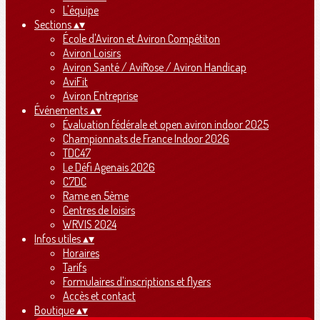
L'équipe
Sections
▴
▾
École d'Aviron et Aviron Compétiton
Aviron Loisirs
Aviron Santé / AviRose / Aviron Handicap
AviFit
Aviron Entreprise
Événements
▴
▾
Évaluation fédérale et open aviron indoor 2025
Championnats de France Indoor 2026
TDC47
Le Défi Agenais 2026
C7DC
Rame en 5ème
Centres de loisirs
WRVIS 2024
Infos utiles
▴
▾
Horaires
Tarifs
Formulaires d'inscriptions et flyers
Accès et contact
Boutique
▴
▾