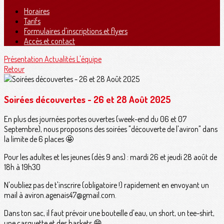
Horaires
Tarifs
Formulaires d'inscriptions et flyers
Accès et contact
Présentation
Actualités
L'équipe
Retour
Soirées découvertes - 26 et 28 Août 2025
En plus des journées portes ouvertes (week-end du 06 et 07
Septembre), nous proposons des soirées "découverte de l'aviron" dans
la limite de 6 places 🤩
Pour les adultes et les jeunes (dès 9 ans) : mardi 26 et jeudi 28 août de
18h à 19h30
N'oubliez pas de t'inscrire (obligatoire !) rapidement en envoyant un
mail à aviron.agenais47@gmail.com.
Dans ton sac, il faut prévoir une bouteille d'eau, un short, un tee-shirt,
une casquette et des baskets 😁.