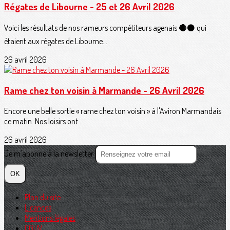
Régates de Libourne - 25 et 26 Avril 2026
Voici les résultats de nos rameurs compétiteurs agenais 🔴⚫️ qui
étaient aux régates de Libourne...
26 avril 2026
Rame chez ton voisin à Marmande - 26 Avril 2026
Encore une belle sortie « rame chez ton voisin » à l'Aviron Marmandais
ce matin. Nos loisirs ont...
26 avril 2026
Je m'abonne à la newsletter
OK
Plan du site
Licences
Mentions légales
CGUV