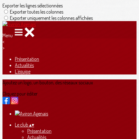
Exporter les lignes sélectionnées
Exporter toutes les colonnes
Exporter uniquement les colonnes affichées
Menu
<
>
Présentation
Actualités
L'équipe
Ajoutez un logo, un bouton, des réseaux sociaux
Cliquez pour éditer
Le club
▴
▾
Présentation
Actualités