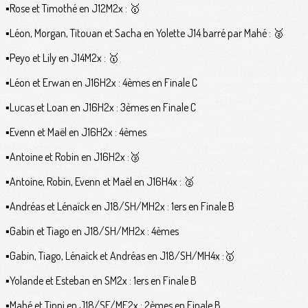
▪️Rose et Timothé en J12M2x : 🥇
▪️Léon, Morgan, Titouan et Sacha en Yolette J14 barré par Mahé : 🥈
▪️Peyo et Lily en J14M2x : 🥇
▪️Léon et Erwan en J16H2x : 4èmes en Finale C
▪️Lucas et Loan en J16H2x : 3èmes en Finale C
▪️Evenn et Maël en J16H2x : 4èmes
▪️Antoine et Robin en J16H2x :🥉
▪️Antoine, Robin, Evenn et Maël en J16H4x : 🥈
▪️Andréas et Lénaïck en J18/SH/MH2x : 1ers en Finale B
▪️Gabin et Tiago en J18/SH/MH2x : 4èmes
▪️Gabin, Tiago, Lénaïck et Andréas en J18/SH/MH4x :🥇
▪️Yolande et Esteban en SM2x : 1ers en Finale B
▪️Mahé et Tippi en J18/SF/MF2x : 2èmes en Finale B