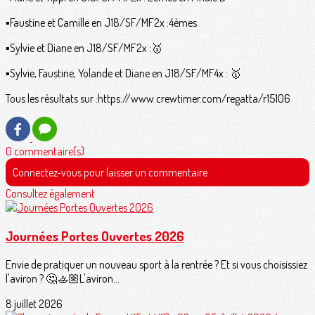
▪️Faustine et Camille en J18/SF/MF2x :4èmes
▪️Sylvie et Diane en J18/SF/MF2x :🥇
▪️Sylvie, Faustine, Yolande et Diane en J18/SF/MF4x : 🥇
Tous les résultats sur :https://www.crewtimer.com/regatta/r15106
0 commentaire(s)
Connectez-vous pour laisser un commentaire
Consultez également
Journées Portes Ouvertes 2026
Envie de pratiquer un nouveau sport à la rentrée ? Et si vous choisissiez
l'aviron ? 🤔🚣🏼L'aviron...
8 juillet 2026