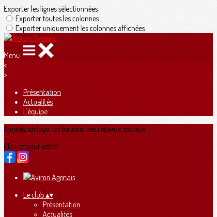
Exporter les lignes sélectionnées
Exporter toutes les colonnes
Exporter uniquement les colonnes affichées
Menu
<
>
Présentation
Actualités
L'équipe
Ajoutez un logo, un bouton, des réseaux sociaux
Cliquez pour éditer
Le club
▴
▾
Présentation
Actualités