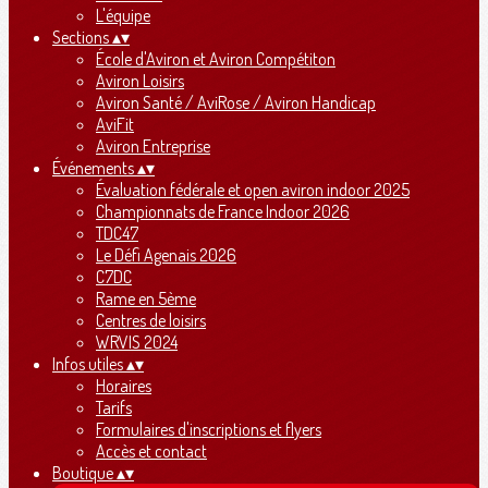
L'équipe
Sections
▴
▾
École d'Aviron et Aviron Compétiton
Aviron Loisirs
Aviron Santé / AviRose / Aviron Handicap
AviFit
Aviron Entreprise
Événements
▴
▾
Évaluation fédérale et open aviron indoor 2025
Championnats de France Indoor 2026
TDC47
Le Défi Agenais 2026
C7DC
Rame en 5ème
Centres de loisirs
WRVIS 2024
Infos utiles
▴
▾
Horaires
Tarifs
Formulaires d'inscriptions et flyers
Accès et contact
Boutique
▴
▾