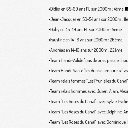
▪️Didier en 65-69 ans PL sur 2000m : 4ème 
▪️Jean-Jacques en 50-54 ans sur 2000m : 1
▪️Gaby en 45-49 ans PL sur 2000m : 5ème
▪️Faustine en 14-16 ans sur 2000m : 26ème
▪️Andréas en 14-16 ans sur 2000m : 22ème
▪️Team Handi-Valide "pas de bras, pas de choc
▪️Team Handi-Santé "les duos d'amoureux" av
▪️Team relais femmes "Les Prun'elles du Canal" 
▪️Team relais hommes avec Julien, Alain, Alexi
▪️Team "Les Roses du Canal" avec Sylvie, Eveli
▪️Team "Les Roses du Canal" avec Delphine, Am
▪️Team "Les Roses du Canal" avec Dominique, L