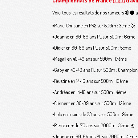
Championnats de France 🇫🇷 d’avi
Voici tous les résultats de nos rameurs 🔴⚫️
▪️Marie-Christine en PR2 sur 500m : 3ème 🥉
▪️Joanne en 60-69 ans PL sur 500m : 6ème
▪️Didier en 60-69 ans PL sur 500m : 5ème
▪️Magali en 40-49 ans sur 500m : 17ème
▪️Gaby en 40-49 ans PL sur 500m : Champion
▪️Faustine en 14-16 ans sur 500m : 10ème
▪️Andréas en 14-16 ans sur 500m : 4ème
▪️Clément en 30-39 ans sur 500m : 12ème
▪️Lola en moins de 23 ans sur 500m : 9ème
▪️Pierre en + de 70 ans sur 2000m : 3ème 🥉
▪️Joanne en 60-64 ans PL sur 2000m : 4ème