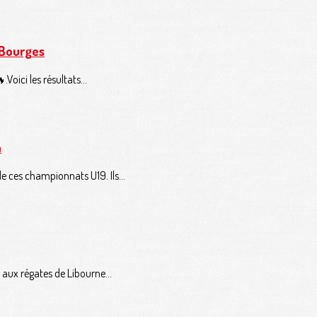
 Bourges
oici les résultats...
n
 ces championnats U19. Ils...
 aux régates de Libourne...