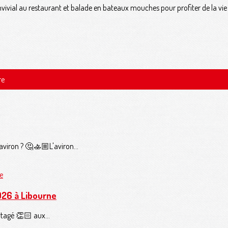
vial au restaurant et balade en bateaux mouches pour profiter de la vie 
re
'aviron ? 🤔🚣🏼L'aviron...
026 à Libourne
rtagé 👏🏻 aux...