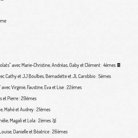

1ème
olats" avec Marie-Christine, Andréas, Gaby et Clément : 4èmes 🍫
ec Cathy et JJ Boulbes, Bernadette et JL Carobbio : 5èmes
avec Virginie, Faustine, Eva et Lise : 22èmes
s et Pierre : 29èmes
ne, Mahé et Audrey : 21èmes
élie, Magali et Lola : 2èmes 🥈
ouise, Danielle et Béatrice : 26èmes