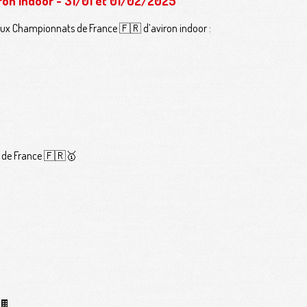
ron indoor - 31/01 et 01/02/2025
 aux Championnats de France 🇫🇷 d’aviron indoor :
 de France 🇫🇷🥇
 🍫