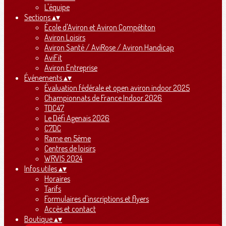
L'équipe
Sections
▴
▾
École d'Aviron et Aviron Compétiton
Aviron Loisirs
Aviron Santé / AviRose / Aviron Handicap
AviFit
Aviron Entreprise
Événements
▴
▾
Évaluation fédérale et open aviron indoor 2025
Championnats de France Indoor 2026
TDC47
Le Défi Agenais 2026
C7DC
Rame en 5ème
Centres de loisirs
WRVIS 2024
Infos utiles
▴
▾
Horaires
Tarifs
Formulaires d'inscriptions et flyers
Accès et contact
Boutique
▴
▾