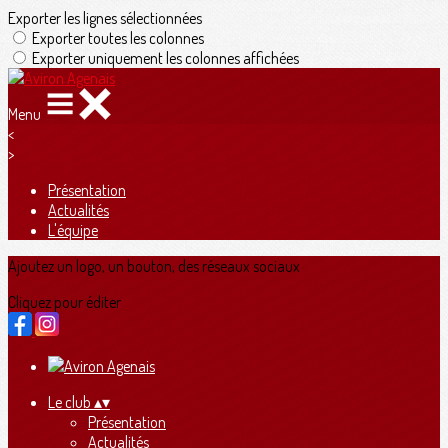
Exporter les lignes sélectionnées
Exporter toutes les colonnes
Exporter uniquement les colonnes affichées
Menu
<
>
Présentation
Actualités
L'équipe
Ajoutez un logo, un bouton, des réseaux sociaux
Cliquez pour éditer
Le club
▴
▾
Présentation
Actualités