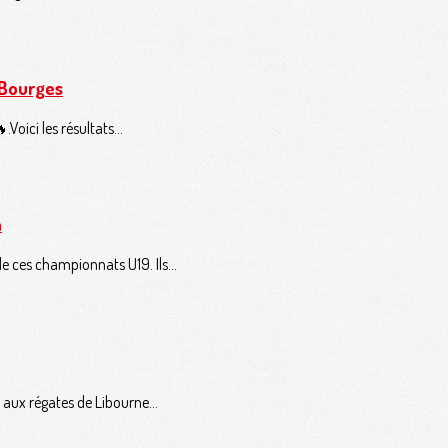
 Bourges
oici les résultats...
n
 ces championnats U19. Ils...
 aux régates de Libourne...