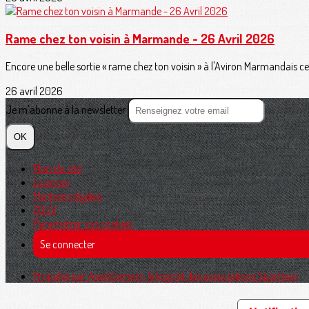
Rame chez ton voisin à Marmande - 26 Avril 2026
Encore une belle sortie « rame chez ton voisin » à l'Aviron Marmandais ce m
26 avril 2026
Je m'abonne à la newsletter
OK
Plan du site
Licences
Mentions légales
CGUV
Paramétrer vos cookies
Se connecter
Propulsé par AssoConnect, le logiciel des associations Sportives