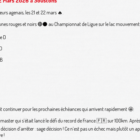
22 Mars 2026 à Soustons
urs agenais, les 21 et 22 mars 🔥.
unes rouges et noirs 🔴⚫️ au Championnat de Ligue sur le lac mouvement
le D
 D
 B
it continuer pour les prochaines échéances qui arrivent rapidement 🤩.
 master qui s’était lancé le défi du record de France 🇫🇷 sur 100km. Ap
la décision d’arrêter : sage décision ! Ce n’est pas un échec mais plutôt un
e !