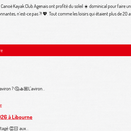
u Canoë Kayak Club Agenais ont profité du soleil ☀️ dominical pour faire u
ayonnantes, n’est-ce pas ?! 💖. Tout comme les loisirs qui étaient plus de 2
re
'aviron ? 🤔🚣🏼L'aviron...
026 à Libourne
rtagé 👏🏻 aux...