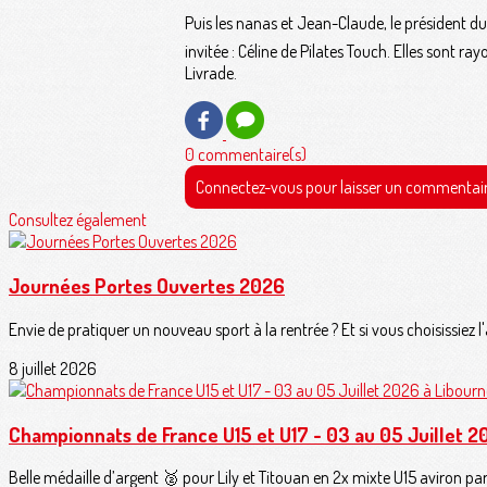
Puis les nanas et Jean-Claude, le président d
invitée : Céline de Pilates Touch. Elles sont r
Livrade.
0 commentaire(s)
Connectez-vous pour laisser un commentai
Consultez également
Journées Portes Ouvertes 2026
Envie de pratiquer un nouveau sport à la rentrée ? Et si vous choisissiez l
8 juillet 2026
Championnats de France U15 et U17 - 03 au 05 Juillet 2
Belle médaille d’argent 🥈 pour Lily et Titouan en 2x mixte U15 aviron pa