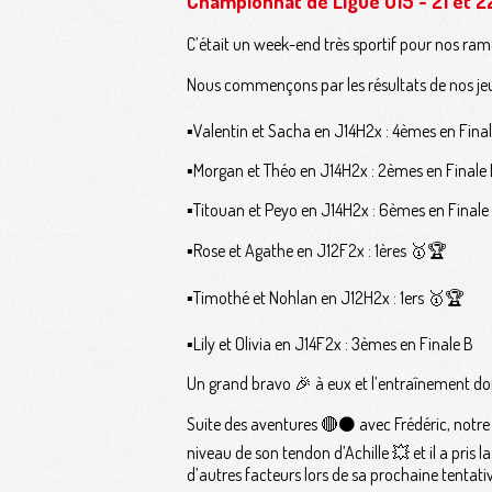
Championnat de Ligue U15 - 21 et 
C’était un week-end très sportif pour nos rame
Nous commençons par les résultats de nos je
▪️Valentin et Sacha en J14H2x : 4èmes en Fina
▪️Morgan et Théo en J14H2x : 2èmes en Finale
▪️Titouan et Peyo en J14H2x : 6èmes en Finale
▪️Rose et Agathe en J12F2x : 1ères 🥇🏆
▪️Timothé et Nohlan en J12H2x : 1ers 🥇🏆
▪️Lily et Olivia en J14F2x : 3èmes en Finale B
Un grand bravo 🎉 à eux et l’entraînement do
Suite des aventures 🔴⚫️ avec Frédéric, notre
niveau de son tendon d’Achille 💥 et il a pris 
d’autres facteurs lors de sa prochaine tentativ