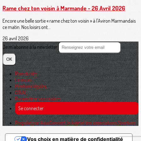
Rame chez ton voisin à Marmande - 26 Avril 2026
Encore une belle sortie « rame chez ton voisin » à l'Aviron Marmandais
ce matin. Nos loisirs ont...
26 avril 2026
Je m'abonne à la newsletter
OK
Plan du site
Licences
Mentions légales
CGUV
Paramétrer vos cookies
Se connecter
Propulsé par AssoConnect, le logiciel des associations Sportives
Vos choix en matière de confidentialité