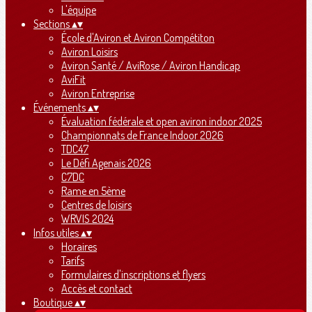
L'équipe
Sections
▴
▾
École d'Aviron et Aviron Compétiton
Aviron Loisirs
Aviron Santé / AviRose / Aviron Handicap
AviFit
Aviron Entreprise
Événements
▴
▾
Évaluation fédérale et open aviron indoor 2025
Championnats de France Indoor 2026
TDC47
Le Défi Agenais 2026
C7DC
Rame en 5ème
Centres de loisirs
WRVIS 2024
Infos utiles
▴
▾
Horaires
Tarifs
Formulaires d'inscriptions et flyers
Accès et contact
Boutique
▴
▾