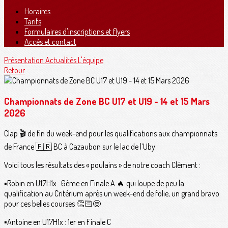
Horaires
Tarifs
Formulaires d'inscriptions et flyers
Accès et contact
Présentation
Actualités
L'équipe
Retour
Championnats de Zone BC U17 et U19 - 14 et 15 Mars
2026
Clap 🎬 de fin du week-end pour les qualifications aux championnats
de France 🇫🇷 BC à Cazaubon sur le lac de l’Uby.
Voici tous les résultats des « poulains » de notre coach Clément :
▪️Robin en U17H1x : 6ème en Finale A 🔥 qui loupe de peu la
qualification au Critérium après un week-end de folie, un grand bravo
pour ces belles courses 👏🏻🤩
▪️Antoine en U17H1x : 1er en Finale C