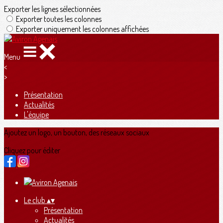
Exporter les lignes sélectionnées
Exporter toutes les colonnes
Exporter uniquement les colonnes affichées
Menu
<
>
Présentation
Actualités
L'équipe
Ajoutez un logo, un bouton, des réseaux sociaux
Cliquez pour éditer
Le club
▴
▾
Présentation
Actualités