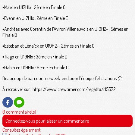
▪️Maël en U17H1x : 2ème en Finale C
▪️Evenn en U17H1x : 2ème en Finale E
▪️Andréas avec Corentin de l’Aviron Villeneuvois en U19H2- : 5èmes en
Finale B
▪️Esteban et Lénaïck en U19H2- : 2èmes en Finale C
▪️Tiago en U19H1x : 3ème en Finale D
▪️Gabin en U19H1x : 6ème en Finale C
Beaucoup de parcours ce week-end pour l’équipe, félicitations 🎈.
À retrouver sur : https://www.crewtimer.com/regatta/r15572
0 commentaire(s)
Connectez-vous pour laisser un commentaire
Consultez également