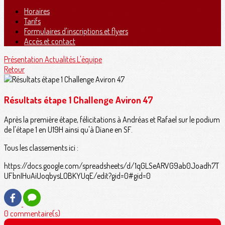
Horaires
Tarifs
Formulaires d'inscriptions et flyers
Accès et contact
Présentation
Actualités
L'équipe
Retour
Résultats étape 1 Challenge Aviron 47
Après la première étape, félicitations à Andréas et Rafael sur le podium
de l'étape 1 en U19H ainsi qu'à Diane en SF.
Tous les classements ici :
https://docs.google.com/spreadsheets/d/1qGLSeARVG9ab0Joadh7T
UFbnIHuAiUoqbysLOBKYUqE/edit?gid=0#gid=0
0 commentaire(s)