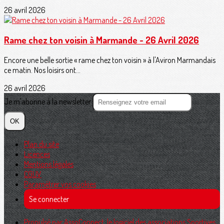
26 avril 2026
Rame chez ton voisin à Marmande - 26 Avril 2026
Encore une belle sortie « rame chez ton voisin » à l'Aviron Marmandais
ce matin. Nos loisirs ont...
26 avril 2026
Je m'abonne à la newsletter
OK
Plan du site
Licences
Mentions légales
CGUV
Paramétrer vos cookies
Se connecter
Propulsé par AssoConnect, le logiciel des associations Sportives