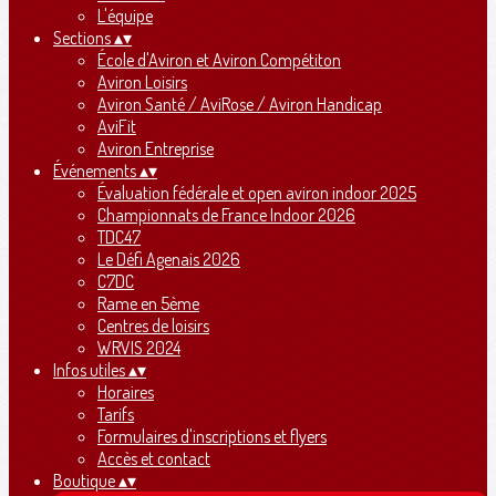
L'équipe
Sections
▴
▾
École d'Aviron et Aviron Compétiton
Aviron Loisirs
Aviron Santé / AviRose / Aviron Handicap
AviFit
Aviron Entreprise
Événements
▴
▾
Évaluation fédérale et open aviron indoor 2025
Championnats de France Indoor 2026
TDC47
Le Défi Agenais 2026
C7DC
Rame en 5ème
Centres de loisirs
WRVIS 2024
Infos utiles
▴
▾
Horaires
Tarifs
Formulaires d'inscriptions et flyers
Accès et contact
Boutique
▴
▾