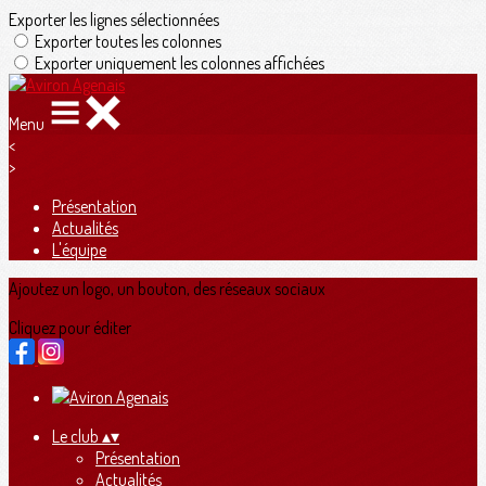
Exporter les lignes sélectionnées
Exporter toutes les colonnes
Exporter uniquement les colonnes affichées
Menu
<
>
Présentation
Actualités
L'équipe
Ajoutez un logo, un bouton, des réseaux sociaux
Cliquez pour éditer
Le club
▴
▾
Présentation
Actualités