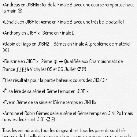
▪️Andréas en J16H1x : 1er de la Finale B avec une course remportée haut
la main 😍
▪️Lénaïck en J16H1x : 4ème en Finale B avec une très belle bataille !
▪️Anthony en J16H1x : 3ème en Finale D
▪️Gabin et Tiago en J16H2- : 6èmes en Finale A (problème de matériel
😔)
▪️Faustine en J16F1x : 2ème 🥈 ➡️ Qualifiée aux Championnats de
France 🇫🇷 à Vichy les 05 et 06 Juillet 👏🏻
Et les résultats pour la partie bateaux courts des J13/J14 :
▪️Élisa 1ère de sa série et 5ème temps en J13F1x
▪️Evenn 3ème de sa série et 15ème temps en J14H1x
▪️Antoine et Robin 6èmes de leur série et 6ème temps en J14H2x (mais
tous les deux sont J13) 👏🏻
Tous les encadrants, tous les dirigeants et tous les parents sont très
heureux de la belle dynamique de nos jeunes rameurs : ce n’est que le