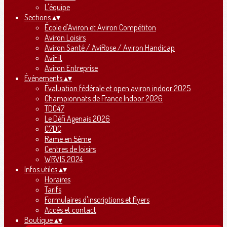
L'équipe
Sections
▴
▾
École d'Aviron et Aviron Compétiton
Aviron Loisirs
Aviron Santé / AviRose / Aviron Handicap
AviFit
Aviron Entreprise
Événements
▴
▾
Évaluation fédérale et open aviron indoor 2025
Championnats de France Indoor 2026
TDC47
Le Défi Agenais 2026
C7DC
Rame en 5ème
Centres de loisirs
WRVIS 2024
Infos utiles
▴
▾
Horaires
Tarifs
Formulaires d'inscriptions et flyers
Accès et contact
Boutique
▴
▾