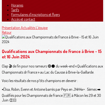
Horaires
Tarifs
Formulaires d'inscriptions et flyers
Accès et contact
Présentation
Actualités
L'équipe
Retour
Qualifications aux Championnats de France à Brive - 15
et 16 Juin 2024
Clap 🎬 de fin pour nos rameurs 🔴⚫️ du week-end « Qualifications aux
Championnats dr France » au Lac du Causse à Brive-la-Gaillarde.
Voici les résultats de nos p’tits champions en devenir :
▪️Élisa, Robin, Evenn et Antoine barrés par Peyo en J14H4x+ : 5èmes ➡️
Qualifiés pour les Championnats de France 🇫🇷 à Mâcon les 29 et 30
Juin 👏🏻