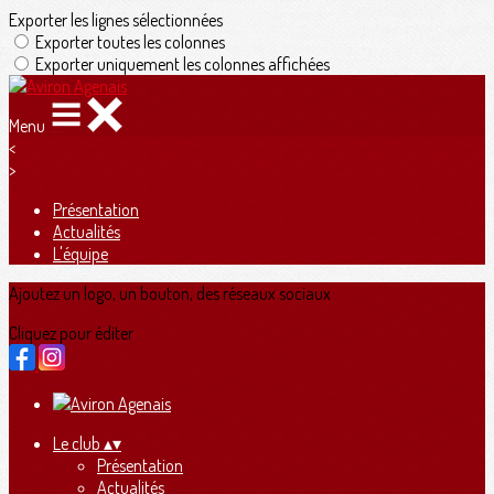
Exporter les lignes sélectionnées
Exporter toutes les colonnes
Exporter uniquement les colonnes affichées
Menu
<
>
Présentation
Actualités
L'équipe
Ajoutez un logo, un bouton, des réseaux sociaux
Cliquez pour éditer
Le club
▴
▾
Présentation
Actualités