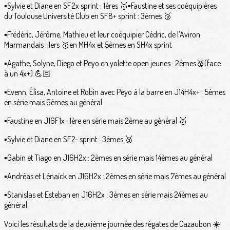
▪️Sylvie et Diane en SF2x sprint : 1ères 🥇▪️Faustine et ses coéquipières
du Toulouse Université Club en SF8+ sprint : 3èmes 🥉
▪️Frédéric, Jérôme, Mathieu et leur coéquipier Cédric, de l’Aviron
Marmandais : 1ers 🥇en MH4x et 5èmes en SH4x sprint
▪️Agathe, Solyne, Diego et Peyo en yolette open jeunes : 2èmes🥈(face
à un 4x+) 💪🏻
▪️Evenn, Élisa, Antoine et Robin avec Peyo à la barre en J14H4x+ : 5èmes
en série mais 6èmes au général
▪️Faustine en J16F1x : 1ère en série mais 2ème au général 🥈
▪️Sylvie et Diane en SF2- sprint : 3èmes 🥉
▪️Gabin et Tiago en J16H2x : 2èmes en série mais 14èmes au général
▪️Andréas et Lénaïck en J16H2x : 2èmes en série mais 7èmes au général
▪️Stanislas et Esteban en J16H2x : 3èmes en série mais 24èmes au
général
Voici les résultats de la deuxième journée des régates de Cazaubon ☀️