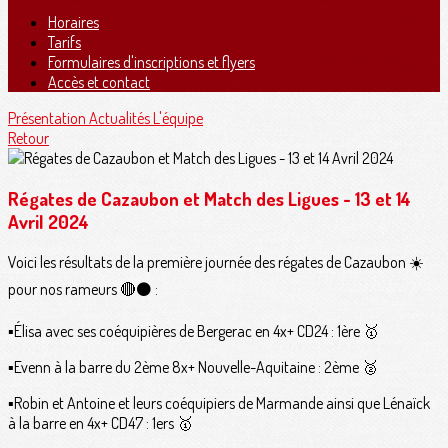
Horaires
Tarifs
Formulaires d'inscriptions et flyers
Accès et contact
Présentation
Actualités
L'équipe
Retour
Régates de Cazaubon et Match des Ligues - 13 et 14
Avril 2024
Voici les résultats de la première journée des régates de Cazaubon ☀️
pour nos rameurs 🔴⚫️ :
▪️Élisa avec ses coéquipières de Bergerac en 4x+ CD24 : 1ère 🥇
▪️Evenn à la barre du 2ème 8x+ Nouvelle-Aquitaine : 2ème 🥈
▪️Robin et Antoine et leurs coéquipiers de Marmande ainsi que Lénaïck
à la barre en 4x+ CD47 : 1ers 🥇