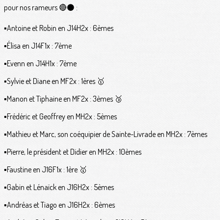
pour nos rameurs 🔴⚫️ :
▪️Antoine et Robin en J14H2x : 6èmes
▪️Élisa en J14F1x : 7ème
▪️Evenn en J14H1x : 7ème
▪️Sylvie et Diane en MF2x : 1ères 🥇
▪️Manon et Tiphaine en MF2x : 3èmes 🥉
▪️Frédéric et Geoffrey en MH2x : 5èmes
▪️Mathieu et Marc, son coéquipier de Sainte-Livrade en MH2x : 7èmes
▪️Pierre, le président et Didier en MH2x : 10èmes
▪️Faustine en J16F1x : 1ère 🥇
▪️Gabin et Lénaïck en J16H2x : 5èmes
▪️Andréas et Tiago en J16H2x : 6èmes