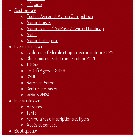
L'équipe
Sections
▴
▾
École d'Aviron et Aviron Compétiton
Aviron Loisirs
Aviron Santé / AviRose / Aviron Handicap
AviFit
Aviron Entreprise
Événements
▴
▾
Évaluation fédérale et open aviron indoor 2025
Championnats de France Indoor 2026
TDC47
Le Défi Agenais 2026
C7DC
Rame en 5ème
Centres de loisirs
WRVIS 2024
Infos utiles
▴
▾
Horaires
Tarifs
Formulaires d'inscriptions et flyers
Accès et contact
Boutique
▴
▾