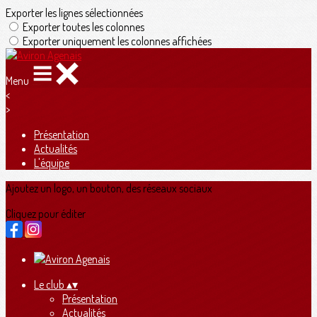
Exporter les lignes sélectionnées
Exporter toutes les colonnes
Exporter uniquement les colonnes affichées
Menu
<
>
Présentation
Actualités
L'équipe
Ajoutez un logo, un bouton, des réseaux sociaux
Cliquez pour éditer
Le club
▴
▾
Présentation
Actualités