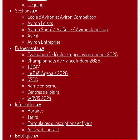
L'équipe
Sections
▴
▾
École d'Aviron et Aviron Compétiton
Aviron Loisirs
Aviron Santé / AviRose / Aviron Handicap
AviFit
Aviron Entreprise
Événements
▴
▾
Évaluation fédérale et open aviron indoor 2025
Championnats de France Indoor 2026
TDC47
Le Défi Agenais 2026
C7DC
Rame en 5ème
Centres de loisirs
WRVIS 2024
Infos utiles
▴
▾
Horaires
Tarifs
Formulaires d'inscriptions et flyers
Accès et contact
Boutique
▴
▾