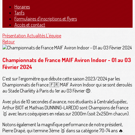
Horaires
Tarifs
Formulaires d'inscriptions et flyers
Accès et contact
Présentation
Actualités
L'équipe
Retour
Championnats de France MAIF Aviron Indoor - 01 au 03
Février 2024
C’est sur l’ergomètre que débute cette saison 2023/2024 par les
Championnats de France 🇫🇷 MAIF Aviron Indoor qui se sont deroulés
au Stade Charléty à Paris du 1er au 03 Février 😍.
Avec plus de 10 secondes d’avance, nos étudiants à CentraleSupélec,
Arthur BIOT et Mathias DUNNING-LAREDO sont Champions de France
🥇 avec leurs coéquipiers en relais sur 2000m (soit 2x250m chacun).
Notons également la magnifique performance de notre président,
Pierre Drapé, qui termine 3ème 🥉 dans sa catégorie 70-74 ans 🔥.