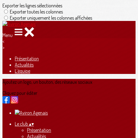
Exporter les lignes sélectionnées
Exporter toutes les colonnes
Exporter uniquement les colonnes affichées
Menu
<
>
Présentation
Actualités
L'équipe
Ajoutez un logo, un bouton, des réseaux sociaux
Cliquez pour éditer
Le club
▴
▾
Présentation
Actualités