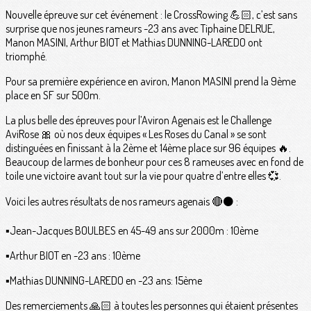
Nouvelle épreuve sur cet événement : le CrossRowing 💪🏻, c’est sans
surprise que nos jeunes rameurs -23 ans avec Tiphaine DELRUE,
Manon MASINI, Arthur BIOT et Mathias DUNNING-LAREDO ont
triomphé.
Pour sa première expérience en aviron, Manon MASINI prend la 9ème
place en SF sur 500m.
La plus belle des épreuves pour l’Aviron Agenais est le Challenge
AviRose 🎀 où nos deux équipes « Les Roses du Canal » se sont
distinguées en finissant à la 2ème et 14ème place sur 96 équipes 🔥.
Beaucoup de larmes de bonheur pour ces 8 rameuses avec en fond de
toile une victoire avant tout sur la vie pour quatre d’entre elles 💞.
Voici les autres résultats de nos rameurs agenais 🔴⚫️ :
▪️Jean-Jacques BOULBES en 45-49 ans sur 2000m : 10ème
▪️Arthur BIOT en -23 ans : 10ème
▪️Mathias DUNNING-LAREDO en -23 ans: 15ème
Des remerciements 🙏🏻 à toutes les personnes qui étaient présentes