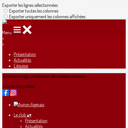
Exporter les lignes sélectionnées
Exporter toutes les colonnes
Exporter uniquement les colonnes affichées
Menu
<
>
Présentation
Actualités
L'équipe
Ajoutez un logo, un bouton, des réseaux sociaux
Cliquez pour éditer
Le club
▴
▾
Présentation
Actualités