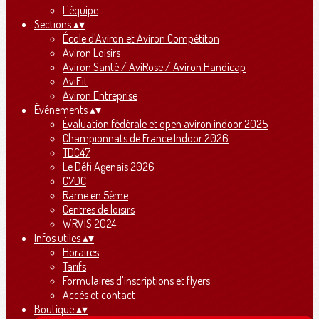
L'équipe
Sections
▴
▾
École d'Aviron et Aviron Compétiton
Aviron Loisirs
Aviron Santé / AviRose / Aviron Handicap
AviFit
Aviron Entreprise
Événements
▴
▾
Évaluation fédérale et open aviron indoor 2025
Championnats de France Indoor 2026
TDC47
Le Défi Agenais 2026
C7DC
Rame en 5ème
Centres de loisirs
WRVIS 2024
Infos utiles
▴
▾
Horaires
Tarifs
Formulaires d'inscriptions et flyers
Accès et contact
Boutique
▴
▾