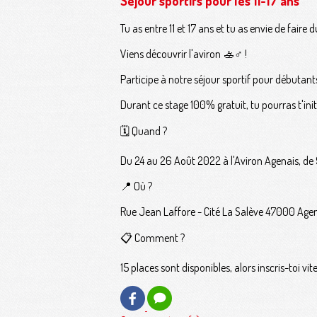
Séjour sportifs pour les 11-17 ans
Tu as entre 11 et 17 ans et tu as envie de fair
Viens découvrir l'aviron 🚣♂️ !
Participe à notre séjour sportif pour débutants
Durant ce stage 100% gratuit, tu pourras t'initi
🗓️ Quand ?
Du 24 au 26 Août 2022 à l'Aviron Agenais, de
📍 Où ?
Rue Jean Laffore - Cité La Salève 47000 Age
📋 Comment ?
15 places sont disponibles, alors inscris-toi 