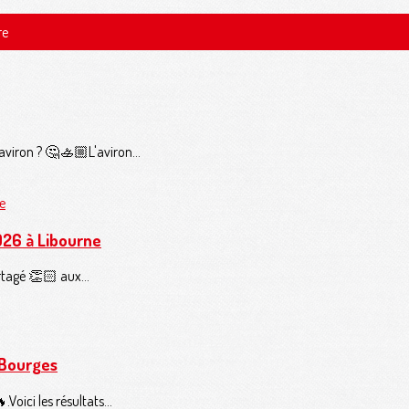
re
'aviron ? 🤔🚣🏼L'aviron...
026 à Libourne
rtagé 👏🏻 aux...
 Bourges
oici les résultats...