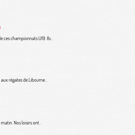
n
 ces championnats U19. Ils...
 aux régates de Libourne...
atin. Nos loisirs ont...