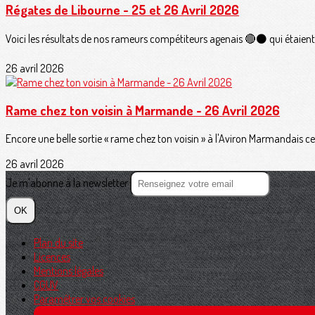
Régates de Libourne - 25 et 26 Avril 2026
Voici les résultats de nos rameurs compétiteurs agenais 🔴⚫️ qui étaient
26 avril 2026
Rame chez ton voisin à Marmande - 26 Avril 2026
Encore une belle sortie « rame chez ton voisin » à l'Aviron Marmandais ce m
26 avril 2026
Je m'abonne à la newsletter
OK
Plan du site
Licences
Mentions légales
CGUV
Paramétrer vos cookies