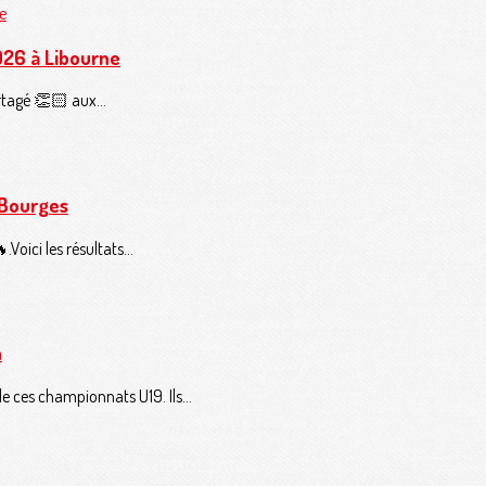
026 à Libourne
rtagé 👏🏻 aux...
 Bourges
oici les résultats...
n
 ces championnats U19. Ils...