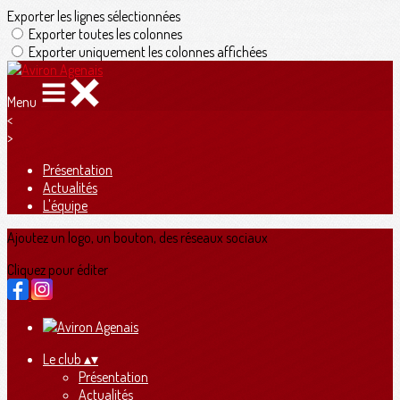
Exporter les lignes sélectionnées
Exporter toutes les colonnes
Exporter uniquement les colonnes affichées
Menu
<
>
Présentation
Actualités
L'équipe
Ajoutez un logo, un bouton, des réseaux sociaux
Cliquez pour éditer
Le club
▴
▾
Présentation
Actualités