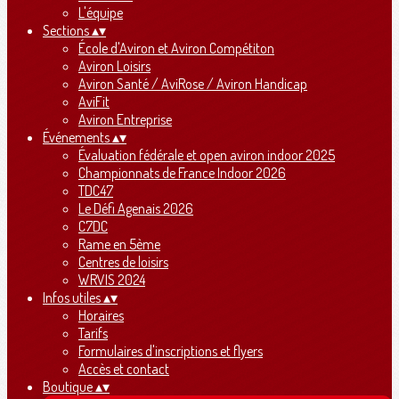
L'équipe
Sections
▴
▾
École d'Aviron et Aviron Compétiton
Aviron Loisirs
Aviron Santé / AviRose / Aviron Handicap
AviFit
Aviron Entreprise
Événements
▴
▾
Évaluation fédérale et open aviron indoor 2025
Championnats de France Indoor 2026
TDC47
Le Défi Agenais 2026
C7DC
Rame en 5ème
Centres de loisirs
WRVIS 2024
Infos utiles
▴
▾
Horaires
Tarifs
Formulaires d'inscriptions et flyers
Accès et contact
Boutique
▴
▾