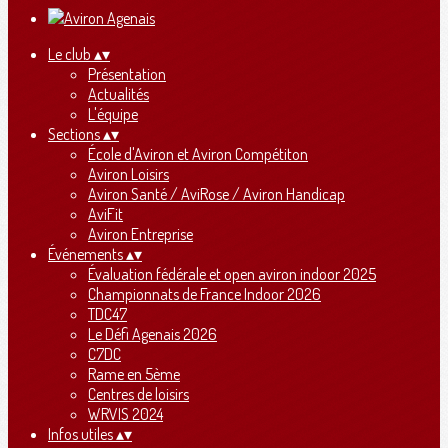
Le club
▴
▾
Présentation
Actualités
L'équipe
Sections
▴
▾
École d'Aviron et Aviron Compétiton
Aviron Loisirs
Aviron Santé / AviRose / Aviron Handicap
AviFit
Aviron Entreprise
Événements
▴
▾
Évaluation fédérale et open aviron indoor 2025
Championnats de France Indoor 2026
TDC47
Le Défi Agenais 2026
C7DC
Rame en 5ème
Centres de loisirs
WRVIS 2024
Infos utiles
▴
▾