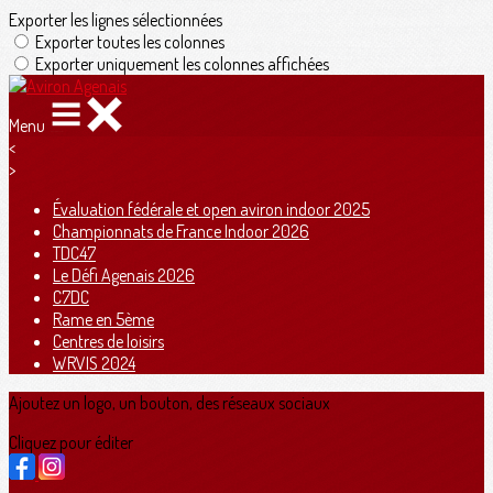
Exporter les lignes sélectionnées
Exporter toutes les colonnes
Exporter uniquement les colonnes affichées
Menu
<
>
Évaluation fédérale et open aviron indoor 2025
Championnats de France Indoor 2026
TDC47
Le Défi Agenais 2026
C7DC
Rame en 5ème
Centres de loisirs
WRVIS 2024
Ajoutez un logo, un bouton, des réseaux sociaux
Cliquez pour éditer