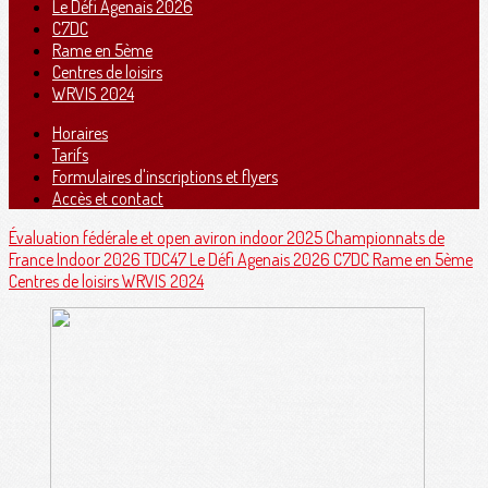
Le Défi Agenais 2026
C7DC
Rame en 5ème
Centres de loisirs
WRVIS 2024
Horaires
Tarifs
Formulaires d'inscriptions et flyers
Accès et contact
Évaluation fédérale et open aviron indoor 2025
Championnats de
France Indoor 2026
TDC47
Le Défi Agenais 2026
C7DC
Rame en 5ème
Centres de loisirs
WRVIS 2024