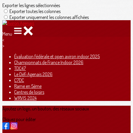
Exporter les lignes sélectionnées
Exporter toutes les colonnes
Exporter uniquement les colonnes affichées
Menu
<
>
Évaluation fédérale et open aviron indoor 2025
Championnats de France Indoor 2026
TDC47
Le Défi Agenais 2026
C7DC
Rame en 5ème
Centres de loisirs
WRVIS 2024
Ajoutez un logo, un bouton, des réseaux sociaux
Cliquez pour éditer