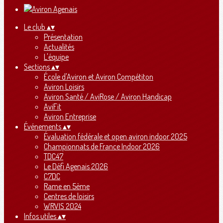
Le club
▴
▾
Présentation
Actualités
L'équipe
Sections
▴
▾
École d'Aviron et Aviron Compétiton
Aviron Loisirs
Aviron Santé / AviRose / Aviron Handicap
AviFit
Aviron Entreprise
Événements
▴
▾
Évaluation fédérale et open aviron indoor 2025
Championnats de France Indoor 2026
TDC47
Le Défi Agenais 2026
C7DC
Rame en 5ème
Centres de loisirs
WRVIS 2024
Infos utiles
▴
▾