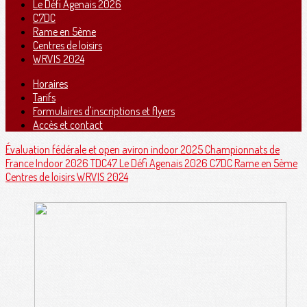
Le Défi Agenais 2026
C7DC
Rame en 5ème
Centres de loisirs
WRVIS 2024
Horaires
Tarifs
Formulaires d'inscriptions et flyers
Accès et contact
Évaluation fédérale et open aviron indoor 2025
Championnats de
France Indoor 2026
TDC47
Le Défi Agenais 2026
C7DC
Rame en 5ème
Centres de loisirs
WRVIS 2024